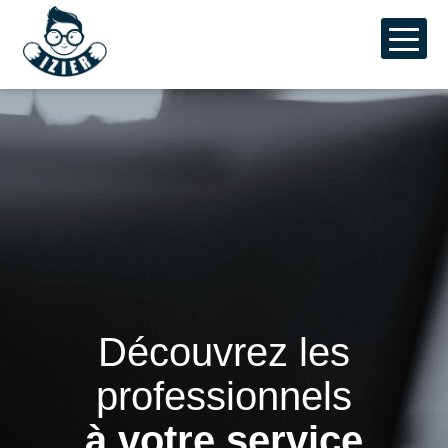
Aller
au
contenu
principal
Découvrez les
professionnels
à votre service