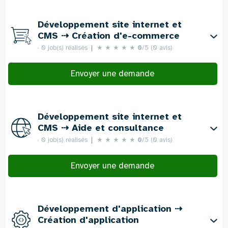
Développement site internet et
CMS ⇢ Création d'e-commerce
0 job(s) réalisés
★
★
★
★
★
0
/5 (0 avis)
Envoyer une demande
Développement site internet et
CMS ⇢ Aide et consultance
0 job(s) réalisés
★
★
★
★
★
0
/5 (0 avis)
Envoyer une demande
Développement d'application ⇢
Création d'application