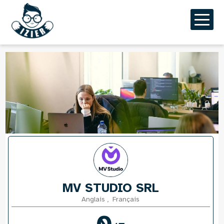
Aller
au
contenu
principal
MV STUDIO SRL
Anglais
,
Français