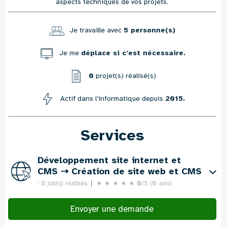
aspects techniques de vos projets.
Je travaille avec
5 personne(s)
Je me
déplace si c’est nécessaire.
0
projet(s) réalisé(s)
Actif dans l’informatique depuis
2015.
Services
Développement site internet et
CMS ⇢ Création de site web et CMS
0 job(s) réalisés
★
★
★
★
★
0
/5 (0 avis)
Envoyer une demande