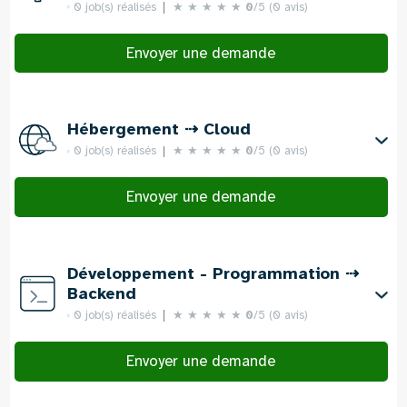
0 job(s) réalisés
★
★
★
★
★
0
/5 (0 avis)
Envoyer une demande
Hébergement ⇢ Cloud
0 job(s) réalisés
★
★
★
★
★
0
/5 (0 avis)
Envoyer une demande
Développement - Programmation ⇢
Backend
0 job(s) réalisés
★
★
★
★
★
0
/5 (0 avis)
Envoyer une demande