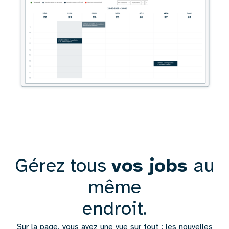
Gérez tous
vos jobs
au
Texte
même
endroit.
Sur la page, vous avez une vue sur tout : les nouvelles